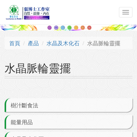
移至主內容
Toggl
navig
首頁
產品
水晶及木化石
水晶脈輪靈擺
水晶脈輪靈擺
樹汁斷食法
能量用品